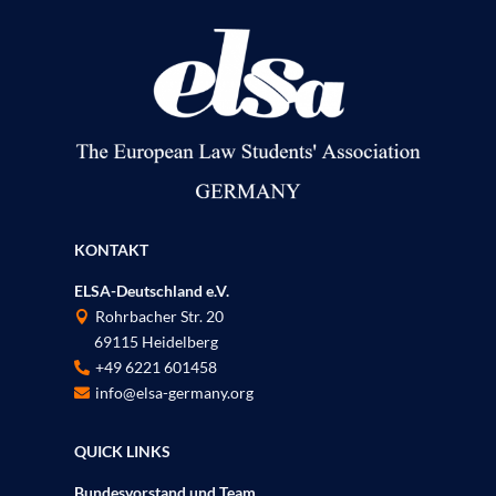
KONTAKT
ELSA-Deutschland e.V.
Rohrbacher Str. 20

69115 Heidelberg
P
+49 6221 601458

info@elsa-germany.org

QUICK LINKS
Bundesvorstand und Team