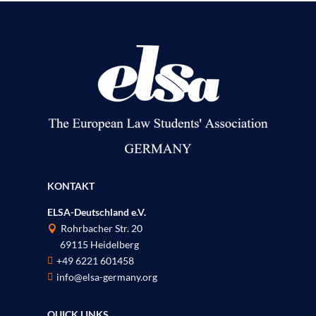
KONTAKT
ELSA-Deutschland e.V.
Rohrbacher Str. 20

69115 Heidelberg
P
+49 6221 601458

info@elsa-germany.org

QUICK LINKS