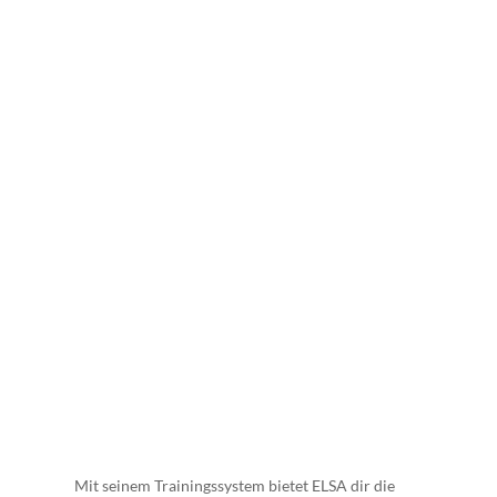
Persönlichkeitsentwicklung!
Mit seinem Trainingssystem bietet ELSA dir die
Möglichkeiten, deine Soft Skills und
Persönlichkeit zusammen in deinem Team
fortzubilden.
Auf diesen Seiten erhälst du mehr
Informationen über die verschiedenen
Trainingsangebote, wie man ein Training
anfragt und wer die Trainings durchführt.
Mit seinem Trainingssystem bietet ELSA dir die