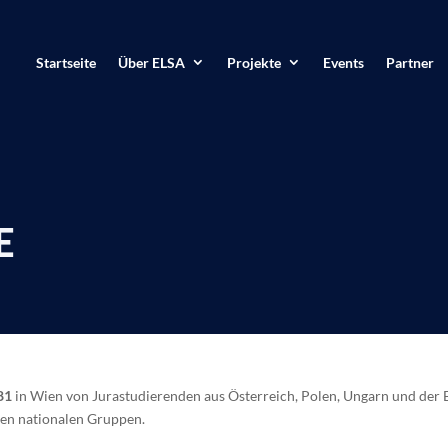
Startseite
Über ELSA
Projekte
Events
Partner
E
81
in Wien von Jurastudierenden aus Österreich, Polen, Ungarn und der
hen nationalen Gruppen.