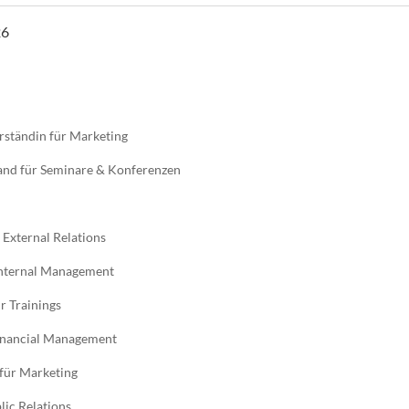
26
ständin für Marketing
and für Seminare & Konferenzen
 External Relations
 Internal Management
r Trainings
Financial Management
 für Marketing
lic Relations