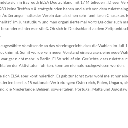
ndete sich in Bayreuth ELSA Deutschland mit 17 Mitgliedern. Dieser Vere
983 keine Treffen o.ä. stattgefunden haben und auch von dem zuletzt ei
n Äußerungen hatte der Verein damals einen sehr familiären Charakter. 
tionalität“ im Jurastudium und man organisierte mal Vorträge oder auch m
 besonderes Interesse stieß. Ob sich in Deutschland zu dem Zeitpunkt sc
.
neugewählte Vorsitzende an das Vereinsgericht, dass die Wahlen im Juli 
ücknimmt. Somit wurde kein neuer Vorstand eingetragen, eine neue Wahl 
 war gar nicht mehr in Berlin, ELSA schlief ein. Gerüchte, dass zuletzt a
lafen der Aktivitäten führten, konnten niemals nachgewiesen werden.
e sich ELSA aber kontinuierlich. Es gab zunächst zwar wohl meist nur ei
ierten bereits 15 nationale Vertretungen: Österreich, Polen, Ungarn, als
nd, die Niederlande, Belgien, sowie Italien, Portugal, Malta und Jugoslaw