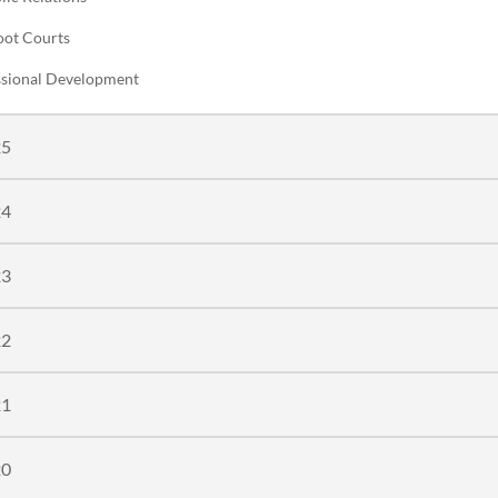
oot Courts
essional Development
25
24
23
22
21
20