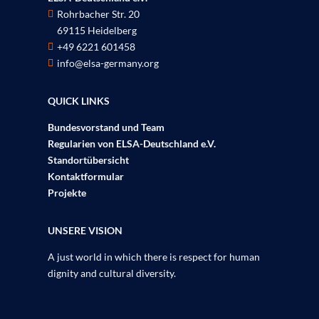
Rohrbacher Str. 20

69115 Heidelberg
P
+49 6221 601458

info@elsa-germany.org

QUICK LINKS
Bundesvorstand und Team
Regularien von ELSA-Deutschland e.V.
Standortübersicht
Kontaktformular
Projekte
UNSERE VISION
A just world in which there is respect for human
dignity and cultural diversity.